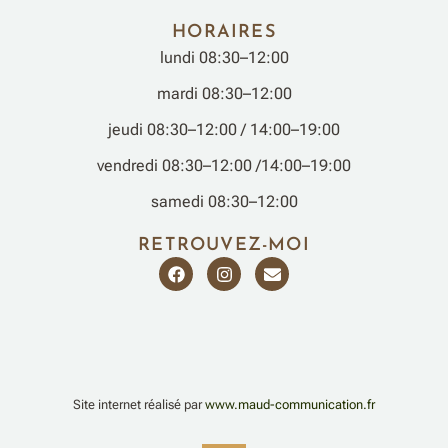
HORAIRES
lundi 08:30–12:00
mardi 08:30–12:00
jeudi 08:30–12:00 / 14:00–19:00
vendredi 08:30–12:00 /14:00–19:00
samedi 08:30–12:00
RETROUVEZ-MOI
F
I
E
a
n
n
c
s
v
e
t
e
b
a
l
o
g
o
o
r
p
k
a
e
m
Site internet réalisé par
www.maud-communication.fr